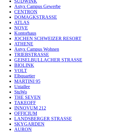
SÜDWINK
Astyx Campus Gewerbe
CENTRON
DOMAGKSTRASSE
ATLAS
NOVE
Kontorhaus
JOCHEN SCHWEIZER RESORT
ATHENE
Astyx Campus Wohnen
TRIEBSTRASSE
GEISELBULLACHER STRASSE
BIOLINK
VOLT
Elbquartier
MARTINI 95
Uniallee
StuWo
THE SEVEN
TAKEOFF
INNOVUM 212
OFFICIUM
LANDSBERGER STRASSE
SKYGARDEN
AURON