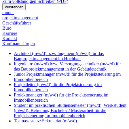
Zum vollständigen Schreiben (PDF)
Verstanden
ranner
p
rojekt
m
anagement
Geschäftsführer
Büro
Karriere
Kontakt
Kaufmann Jürgen
Architekt (m/w/d) bzw. Ingenieur (m/w/d) für das
Bauprojektmanagement im Hochbau
Ingenieure (m/w/d) bzw. Versorgungstechniker (m/w/d) für
das Bauprojektmanagement in der Gebäudetechnik
Junior Projektmanager (m/w/d) für die Projektsteuerung im
Immobilienbereich
Projektleiter (m/w/d) für die Projektsteuerung im
Immobilienbereich
Projektmanager (m/w/d) für die Projektsteuerung im
Immobilienbereich
Student im praktischen Studiensemester (m/w/d), Werkstudent
(m/w/d), Betreuung Bachelor-/ Masterarbeit für die
Projektsteuerung im Immobilienbereich
Teamassistenz/ Sekretariat (m/w/d)