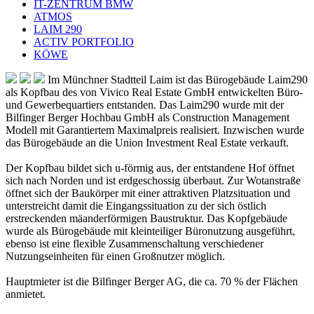
IT-ZENTRUM BMW
ATMOS
LAIM 290
ACTIV PORTFOLIO
KÖWE
Im Münchner Stadtteil Laim ist das Bürogebäude Laim290
als Kopfbau des von Vivico Real Estate GmbH entwickelten Büro-
und Gewerbequartiers entstanden. Das Laim290 wurde mit der
Bilfinger Berger Hochbau GmbH als Construction Management
Modell mit Garantiertem Maximalpreis realisiert. Inzwischen wurde
das Bürogebäude an die Union Investment Real Estate verkauft.
Der Kopfbau bildet sich u-förmig aus, der entstandene Hof öffnet
sich nach Norden und ist erdgeschossig überbaut. Zur Wotanstraße
öffnet sich der Baukörper mit einer attraktiven Platzsituation und
unterstreicht damit die Eingangssituation zu der sich östlich
erstreckenden mäanderförmigen Baustruktur. Das Kopfgebäude
wurde als Bürogebäude mit kleinteiliger Büronutzung ausgeführt,
ebenso ist eine flexible Zusammenschaltung verschiedener
Nutzungseinheiten für einen Großnutzer möglich.
Hauptmieter ist die Bilfinger Berger AG, die ca. 70 % der Flächen
anmietet.