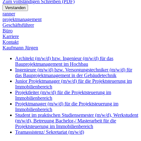
Zum vollständigen Schreiben (PDF)
Verstanden
ranner
p
rojekt
m
anagement
Geschäftsführer
Büro
Karriere
Kontakt
Kaufmann Jürgen
Architekt (m/w/d) bzw. Ingenieur (m/w/d) für das
Bauprojektmanagement im Hochbau
Ingenieure (m/w/d) bzw. Versorgungstechniker (m/w/d) für
das Bauprojektmanagement in der Gebäudetechnik
Junior Projektmanager (m/w/d) für die Projektsteuerung im
Immobilienbereich
Projektleiter (m/w/d) für die Projektsteuerung im
Immobilienbereich
Projektmanager (m/w/d) für die Projektsteuerung im
Immobilienbereich
Student im praktischen Studiensemester (m/w/d), Werkstudent
(m/w/d), Betreuung Bachelor-/ Masterarbeit für die
Projektsteuerung im Immobilienbereich
Teamassistenz/ Sekretariat (m/w/d)