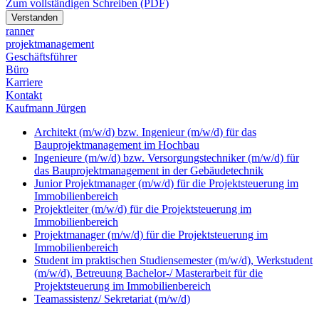
Zum vollständigen Schreiben (PDF)
Verstanden
ranner
p
rojekt
m
anagement
Geschäftsführer
Büro
Karriere
Kontakt
Kaufmann Jürgen
Architekt (m/w/d) bzw. Ingenieur (m/w/d) für das
Bauprojektmanagement im Hochbau
Ingenieure (m/w/d) bzw. Versorgungstechniker (m/w/d) für
das Bauprojektmanagement in der Gebäudetechnik
Junior Projektmanager (m/w/d) für die Projektsteuerung im
Immobilienbereich
Projektleiter (m/w/d) für die Projektsteuerung im
Immobilienbereich
Projektmanager (m/w/d) für die Projektsteuerung im
Immobilienbereich
Student im praktischen Studiensemester (m/w/d), Werkstudent
(m/w/d), Betreuung Bachelor-/ Masterarbeit für die
Projektsteuerung im Immobilienbereich
Teamassistenz/ Sekretariat (m/w/d)