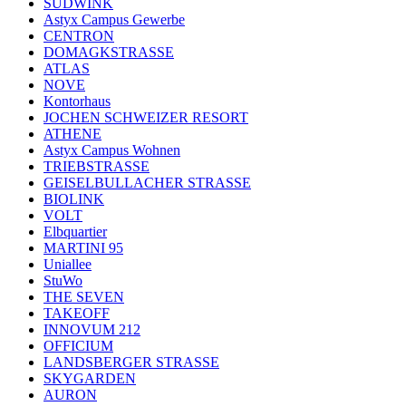
SÜDWINK
Astyx Campus Gewerbe
CENTRON
DOMAGKSTRASSE
ATLAS
NOVE
Kontorhaus
JOCHEN SCHWEIZER RESORT
ATHENE
Astyx Campus Wohnen
TRIEBSTRASSE
GEISELBULLACHER STRASSE
BIOLINK
VOLT
Elbquartier
MARTINI 95
Uniallee
StuWo
THE SEVEN
TAKEOFF
INNOVUM 212
OFFICIUM
LANDSBERGER STRASSE
SKYGARDEN
AURON