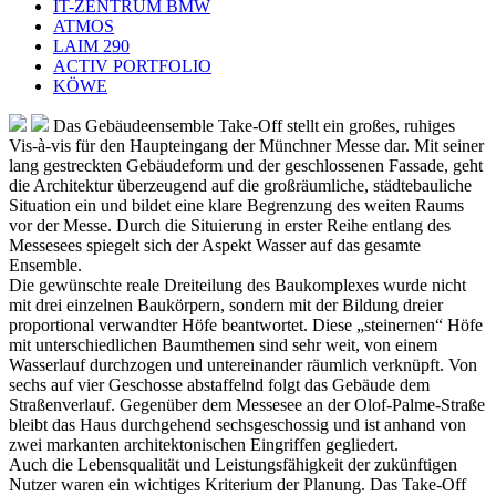
IT-ZENTRUM BMW
ATMOS
LAIM 290
ACTIV PORTFOLIO
KÖWE
Das Gebäudeensemble Take-Off stellt ein großes, ruhiges
Vis-à-vis für den Haupteingang der Münchner Messe dar. Mit seiner
lang gestreckten Gebäudeform und der geschlossenen Fassade, geht
die Architektur überzeugend auf die großräumliche, städtebauliche
Situation ein und bildet eine klare Begrenzung des weiten Raums
vor der Messe. Durch die Situierung in erster Reihe entlang des
Messesees spiegelt sich der Aspekt Wasser auf das gesamte
Ensemble.
Die gewünschte reale Dreiteilung des Baukomplexes wurde nicht
mit drei einzelnen Baukörpern, sondern mit der Bildung dreier
proportional verwandter Höfe beantwortet. Diese „steinernen“ Höfe
mit unterschiedlichen Baumthemen sind sehr weit, von einem
Wasserlauf durchzogen und untereinander räumlich verknüpft. Von
sechs auf vier Geschosse abstaffelnd folgt das Gebäude dem
Straßenverlauf. Gegenüber dem Messesee an der Olof-Palme-Straße
bleibt das Haus durchgehend sechsgeschossig und ist anhand von
zwei markanten architektonischen Eingriffen gegliedert.
Auch die Lebensqualität und Leistungsfähigkeit der zukünftigen
Nutzer waren ein wichtiges Kriterium der Planung. Das Take-Off