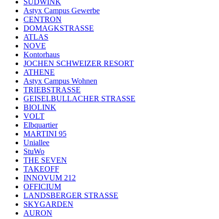
SÜDWINK
Astyx Campus Gewerbe
CENTRON
DOMAGKSTRASSE
ATLAS
NOVE
Kontorhaus
JOCHEN SCHWEIZER RESORT
ATHENE
Astyx Campus Wohnen
TRIEBSTRASSE
GEISELBULLACHER STRASSE
BIOLINK
VOLT
Elbquartier
MARTINI 95
Uniallee
StuWo
THE SEVEN
TAKEOFF
INNOVUM 212
OFFICIUM
LANDSBERGER STRASSE
SKYGARDEN
AURON