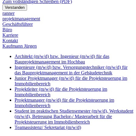
Zum vollständigen Schreiben (PDF)
Verstanden
ranner
p
rojekt
m
anagement
Geschäftsführer
Büro
Karriere
Kontakt
Kaufmann Jürgen
Architekt (m/w/d) bzw. Ingenieur (m/w/d) für das
Bauprojektmanagement im Hochbau
Ingenieure (m/w/d) bzw. Versorgungstechniker (m/w/d) für
das Bauprojektmanagement in der Gebäudetechnik
Junior Projektmanager (m/w/d) für die Projektsteuerung im
Immobilienbereich
Projektleiter (m/w/d) für die Projektsteuerung im
Immobilienbereich
Projektmanager (m/w/d) für die Projektsteuerung im
Immobilienbereich
Student im praktischen Studiensemester (m/w/d), Werkstudent
(m/w/d), Betreuung Bachelor-/ Masterarbeit für die
Projektsteuerung im Immobilienbereich
Teamassistenz/ Sekretariat (m/w/d)